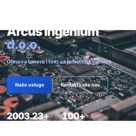
Arcus Ingenium
d.o.o.
Mrežna rješenja i IT podrška
Naše usluge
Kontaktirajte nas
2003.
23+
100+
osnovani
godine iskustva
stalnih klijenata