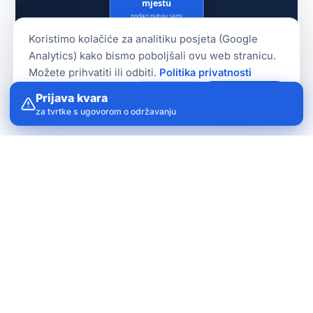
Koristimo kolačiće za analitiku posjeta (Google
Analytics) kako bismo poboljšali ovu web stranicu.
Možete prihvatiti ili odbiti.
Politika privatnosti
Novo
Odbijam
Prihvaćam
Prijava kvara
za tvrtke s ugovorom o održavanju
USLUGA
Aplikacije po mjeri i povezivanje
programa
Sve što vam informatika danas može dati, imate na
jednom mjestu, kod nas.
Od kabela u zidu i računala
na stolu, do programa koji posao odradi sam. Ne